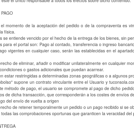
 éste el único responsable a todos los efectos sobre dicho contenido.
E PAGO
n el momento de la aceptación del pedido o de la compraventa es vin
a física.
s se entiende vencido por el hecho de la entrega de los bienes, sin perj
 para el portal son: Pago al contado, transferencia o ingreso bancario, 
go vigentes en cualquier caso, serán las establecidas en el apartado
recho de eliminar, añadir o modificar unilateralmente en cualquier mo
condiciones o gastos adicionales que puedan acarrear.
 estar restringidas a determinadas zonas geográficas o a algunos pro
bolso" supone un contrato vinculante entre el Usuario y tuconsola.co
te método de pago, el usuario se compromete al pago de dicho pedido
os de dicha transacción, que corresponderán a los costes de envíos d
go del envío de vuelta a origen
erecho de retener temporalmente un pedido o un pago recibido si se o
ar todas las comprobaciones oportunas que garanticen la veracidad del
ENTREGA