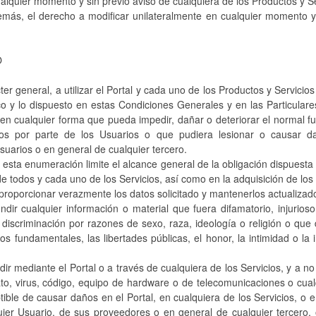
 cualquier momento y sin previo aviso de cualquiera de los Productos y Se
más, el derecho a modificar unilateralmente en cualquier momento y 
O
ter general, a utilizar el Portal y cada uno de los Productos y Servici
lico y lo dispuesto en estas Condiciones Generales y en las Particular
en cualquier forma que pueda impedir, dañar o deteriorar el normal fu
ios por parte de los Usuarios o que pudiera lesionar o causar 
uarios o en general de cualquier tercero.
 esta enumeración limite el alcance general de la obligación dispuesta 
y de todos y cada uno de los Servicios, así como en la adquisición de los
 proporcionar verazmente los datos solicitado y mantenerlos actualizad
undir cualquier información o material que fuera difamatorio, injuri
 la discriminación por razones de sexo, raza, ideología o religión o que
os fundamentales, las libertades públicas, el honor, la intimidad o l
dir mediante el Portal o a través de cualquiera de los Servicios, y a no
, virus, código, equipo de hardware o de telecomunicaciones o cualq
tible de causar daños en el Portal, en cualquiera de los Servicios, o
ier Usuario, de sus proveedores o en general de cualquier tercero