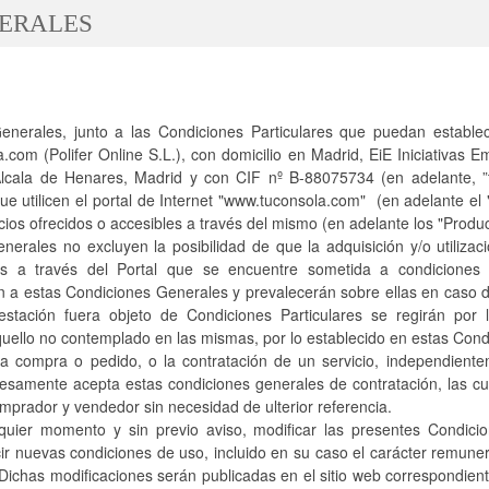
ERALES
enerales, junto a las Condiciones Particulares que puedan estable
.com (Polifer Online S.L.), con domicilio en Madrid, EiE Iniciativas 
Alcala de Henares, Madrid y con CIF nº B-88075734 (en adelante, ”
ue utilicen el portal de Internet "www.tuconsola.com" (en adelante el 
cios ofrecidos o accesibles a través del mismo (en adelante los "Produc
erales no excluyen la posibilidad de que la adquisición y/o utiliza
ios a través del Portal que se encuentre sometida a condiciones 
n a estas Condiciones Generales y prevalecerán sobre ellas en caso d
restación fuera objeto de Condiciones Particulares se regirán por 
quello no contemplado en las mismas, por lo establecido en estas Con
na compra o pedido, o la contratación de un servicio, independien
resamente acepta estas condiciones generales de contratación, las cu
mprador y vendedor sin necesidad de ulterior referencia.
quier momento y sin previo aviso, modificar las presentes Condici
cir nuevas condiciones de uso, incluido en su caso el carácter remuner
 Dichas modificaciones serán publicadas en el sitio web correspondien