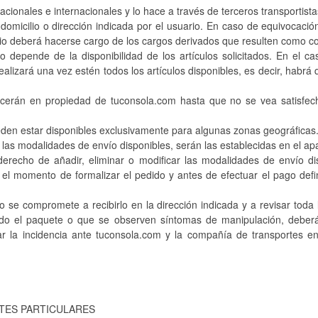
acionales e internacionales y lo hace a través de terceros transportista
domicilio o dirección indicada por el usuario. En caso de equivocación
io deberá hacerse cargo de los cargos derivados que resulten como c
o depende de la disponibilidad de los artículos solicitados. En el c
 realizará una vez estén todos los artículos disponibles, es decir, habrá
cerán en propiedad de tuconsola.com hasta que no se vea satisfecho
den estar disponibles exclusivamente para algunas zonas geográficas
 las modalidades de envío disponibles, serán las establecidas en el ap
derecho de añadir, eliminar o modificar las modalidades de envío dis
el momento de formalizar el pedido y antes de efectuar el pago defini
ido se compromete a recibirlo en la dirección indicada y a revisar to
do el paquete o que se observen síntomas de manipulación, deberá
 la incidencia ante tuconsola.com y la compañía de transportes en
NTES PARTICULARES