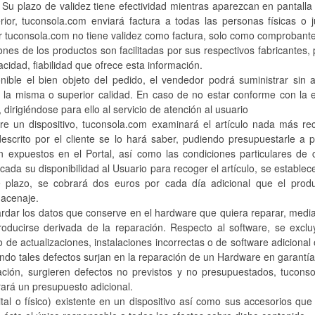
 Su plazo de validez tiene efectividad mientras aparezcan en pantalla
ior, tuconsola.com enviará factura a todas las personas físicas o 
r tuconsola.com no tiene validez como factura, solo como comprobant
iones de los productos son facilitadas por sus respectivos fabricante
racidad, fiabilidad que ofrece esta información.
nible el bien objeto del pedido, el vendedor podrá suministrar si
a la misma o superior calidad. En caso de no estar conforme con la en
irigiéndose para ello al servicio de atención al usuario
bre un dispositivo, tuconsola.com examinará el artículo nada más rec
escrito por el cliente se lo hará saber, pudiendo presupuestarle a 
n expuestos en el Portal, así como las condiciones particulares de 
da su disponibilidad al Usuario para recoger el artículo, se establec
e plazo, se cobrará dos euros por cada día adicional que el pro
macenaje.
uardar los datos que conserve en el hardware que quiera reparar, media
ducirse derivada de la reparación. Respecto al software, se exclu
de actualizaciones, instalaciones incorrectas o de software adicional o
ndo tales defectos surjan en la reparación de un Hardware en garantía
ación, surgieren defectos no previstos y no presupuestados, tuconso
rará un presupuesto adicional.
ital o físico) existente en un dispositivo así como sus accesorios q