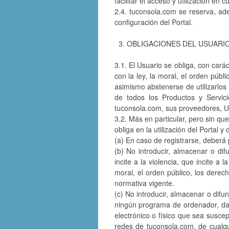
facilitar el acceso y utilización en
2.4. tuconsola.com se reserva, ade
configuración del Portal.
3. OBLIGACIONES DEL USUARI
3.1. El Usuario se obliga, con carác
con la ley, la moral, el orden púb
asimismo abstenerse de utilizarlos 
de todos los Productos y Servic
tuconsola.com, sus proveedores, Us
3.2. Más en particular, pero sin que
obliga en la utilización del Portal 
(a) En caso de registrarse, deberá
(b) No introducir, almacenar o dif
incite a la violencia, que incite a
moral, el orden público, los derech
normativa vigente.
(c) No introducir, almacenar o difun
ningún programa de ordenador, dato
electrónico o físico que sea suscep
redes de tuconsola.com, de cualqu