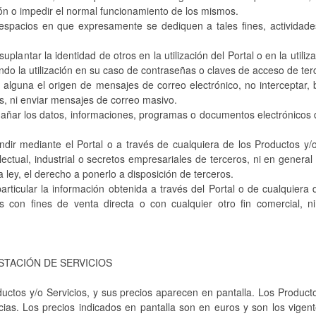
ión o impedir el normal funcionamiento de los mismos.
 espacios en que expresamente se dediquen a tales fines, actividade
 suplantar la identidad de otros en la utilización del Portal o en la util
endo la utilización en su caso de contraseñas o claves de acceso de ter
a alguna el origen de mensajes de correo electrónico, no interceptar, 
os, ni enviar mensajes de correo masivo.
r o dañar los datos, informaciones, programas o documentos electrónic
undir mediante el Portal o a través de cualquiera de los Productos y/
lectual, industrial o secretos empresariales de terceros, ni en genera
 ley, el derecho a ponerlo a disposición de terceros.
 particular la información obtenida a través del Portal o de cualquiera
es con fines de venta directa o con cualquier otro fin comercial,
STACIÓN DE SERVICIOS
ductos y/o Servicios, y sus precios aparecen en pantalla. Los Product
cias. Los precios indicados en pantalla son en euros y son los vige