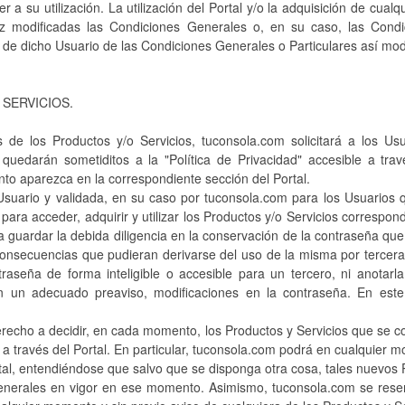
a su utilización. La utilización del Portal y/o la adquisición de cualq
 modificadas las Condiciones Generales o, en su caso, las Condi
ón de dicho Usuario de las Condiciones Generales o Particulares así mod
 SERVICIOS.
os de los Productos y/o Servicios, tuconsola.com solicitará a los Us
quedarán sometiditos a la "Política de Privacidad" accesible a trav
to aparezca en la correspondiente sección del Portal.
Usuario y validada, en su caso por tuconsola.com para los Usuarios 
 para acceder, adquirir y utilizar los Productos y/o Servicios correspo
a a guardar la debida diligencia en la conservación de la contraseña qu
onsecuencias que pudieran derivarse del uso de la misma por terceras
raseña de forma inteligible o accesible para un tercero, ni anotarl
n un adecuado preaviso, modificaciones en la contraseña. En este 
erecho a decidir, en cada momento, los Productos y Servicios que se c
 a través del Portal. En particular, tuconsola.com podrá en cualquier
ortal, entendiéndose que salvo que se disponga otra cosa, tales nuevos 
enerales en vigor en ese momento. Asimismo, tuconsola.com se reser