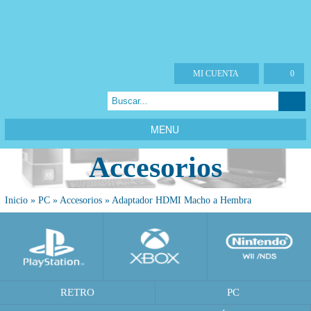
MI CUENTA
0
MENU
Accesorios
Inicio
»
PC
»
Accesorios
»
Adaptador HDMI Macho a Hembra
RETRO
PC