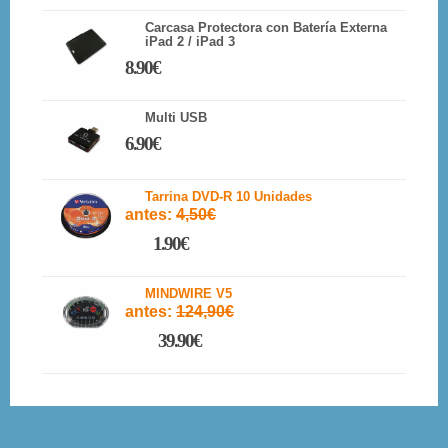
Carcasa Protectora con Batería Externa
iPad 2 / iPad 3
8.90€
Multi USB
6.90€
Tarrina DVD-R 10 Unidades
antes:
4,50€
1.90€
MINDWIRE V5
antes:
124,90€
39.90€