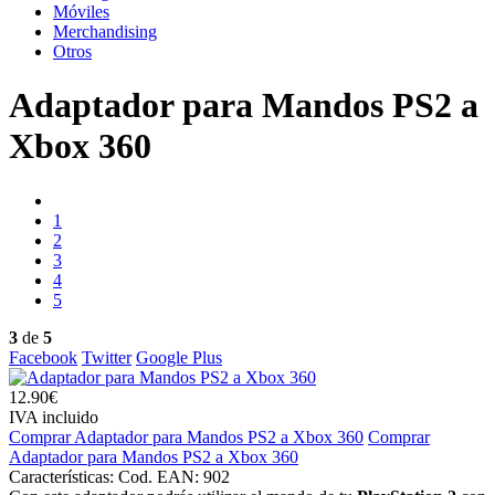
Móviles
Merchandising
Otros
Adaptador para Mandos PS2 a
Xbox 360
1
2
3
4
5
3
de
5
Facebook
Twitter
Google Plus
12.90€
IVA incluido
Comprar Adaptador para Mandos PS2 a Xbox 360
Comprar
Adaptador para Mandos PS2 a Xbox 360
Características:
Cod. EAN: 902