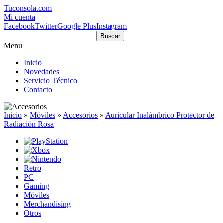
Tuconsola.com
Mi cuenta
Facebook
Twitter
Google Plus
Instagram
Buscar
Menu
Inicio
Novedades
Servicio Técnico
Contacto
Inicio
»
Móviles
»
Accesorios
»
Auricular Inalámbrico Protector de
Radiación Rosa
Retro
PC
Gaming
Móviles
Merchandising
Otros