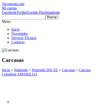
Tuconsola.com
Mi cuenta
Facebook
Twitter
Google Plus
Instagram
Buscar
Menu
Inicio
Novedades
Servicio Técnico
Contacto
Carcasas
Inicio
»
Nintendo
»
Nintendo DSi XL
»
Carcasas
»
Carcasa
Completa AMARILLO