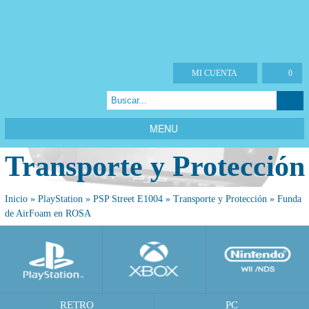
MI CUENTA
0
MENU
Transporte y Protección
Inicio
»
PlayStation
»
PSP Street E1004
»
Transporte y Protección
»
Funda
de AirFoam en ROSA
RETRO
PC