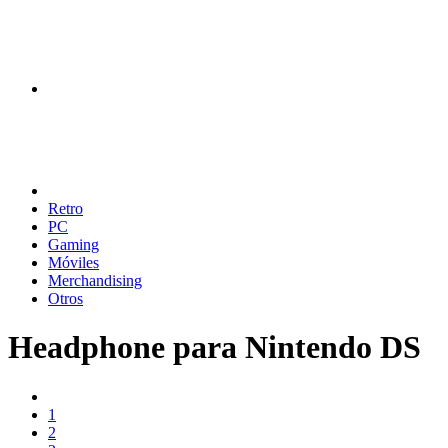
Retro
PC
Gaming
Móviles
Merchandising
Otros
Headphone para Nintendo DS
1
2