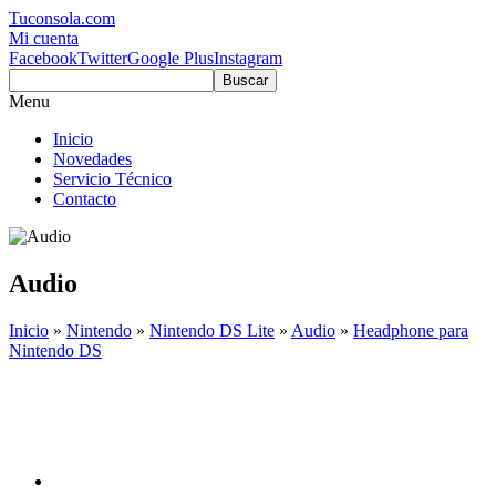
Tuconsola.com
Mi cuenta
Facebook
Twitter
Google Plus
Instagram
Buscar
Menu
Inicio
Novedades
Servicio Técnico
Contacto
Audio
Inicio
»
Nintendo
»
Nintendo DS Lite
»
Audio
»
Headphone para
Nintendo DS