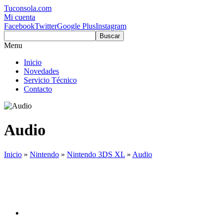
Tuconsola.com
Mi cuenta
Facebook
Twitter
Google Plus
Instagram
Buscar
Menu
Inicio
Novedades
Servicio Técnico
Contacto
Audio
Inicio
»
Nintendo
»
Nintendo 3DS XL
»
Audio