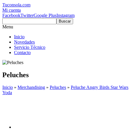
Tuconsola.com
Mi cuenta
Facebook
Twitter
Google Plus
Instagram
Buscar
Menu
Inicio
Novedades
Servicio Técnico
Contacto
Peluches
Inicio
»
Merchandising
»
Peluches
»
Peluche Angry Birds Star Wars
Yoda