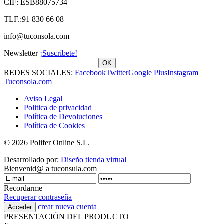
CIF: ESB88075734
TLF.:91 830 66 08
info@tuconsola.com
Newsletter
¡Suscríbete!
OK
REDES SOCIALES:
Facebook
Twitter
Google Plus
Instagram
Tuconsola.com
Aviso Legal
Politica de privacidad
Política de Devoluciones
Política de Cookies
© 2026 Polifer Online S.L.
Desarrollado por:
Diseño tienda virtual
Bienvenid@ a tuconsula.com
Recordarme
Recuperar contraseña
crear nueva cuenta
PRESENTACIÓN DEL PRODUCTO