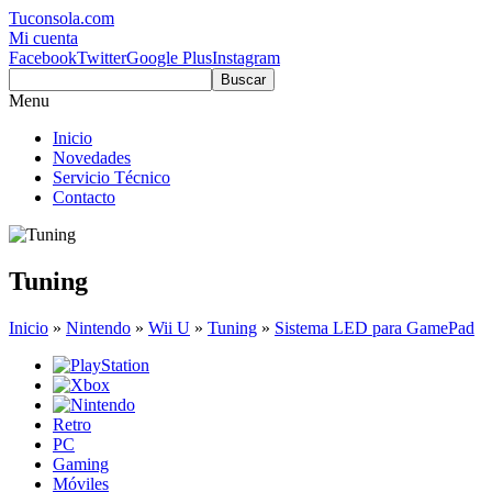
Tuconsola.com
Mi cuenta
Facebook
Twitter
Google Plus
Instagram
Buscar
Menu
Inicio
Novedades
Servicio Técnico
Contacto
Tuning
Inicio
»
Nintendo
»
Wii U
»
Tuning
»
Sistema LED para GamePad
Retro
PC
Gaming
Móviles