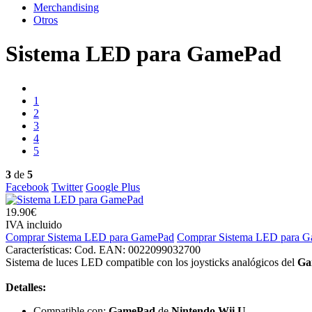
Merchandising
Otros
Sistema LED para GamePad
1
2
3
4
5
3
de
5
Facebook
Twitter
Google Plus
19.90€
IVA incluido
Comprar Sistema LED para GamePad
Comprar Sistema LED para 
Características:
Cod. EAN: 0022099032700
Sistema de luces LED compatible con los joysticks analógicos del
Ga
Detalles:
Compatible con:
GamePad
de
Nintendo Wii U
.