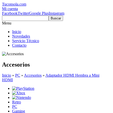
Tuconsola.com
Mi cuenta
Facebook
Twitter
Google Plus
Instagram
Buscar
Menu
Inicio
Novedades
Servicio Técnico
Contacto
Accesorios
Inicio
»
PC
»
Accesorios
»
Adaptador HDMI Hembra a Mini
HDMI
Retro
PC
Gaming