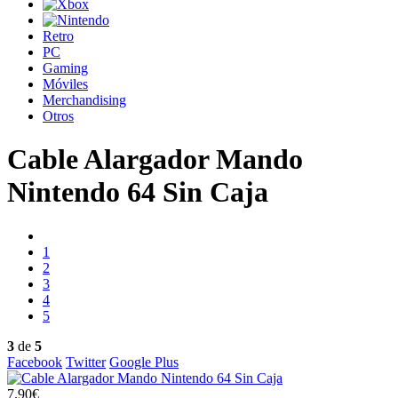
Retro
PC
Gaming
Móviles
Merchandising
Otros
Cable Alargador Mando
Nintendo 64 Sin Caja
1
2
3
4
5
3
de
5
Facebook
Twitter
Google Plus
7.90€