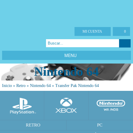
MI CUENTA
0
MENU
Nintendo 64
Inicio
»
Retro
»
Nintendo 64
»
Transfer Pak Nintendo 64
RETRO
PC